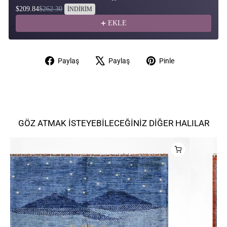
$209.84
$262.30
İNDİRİM
EKLE
Facebook'ta
X'te
Pinterest'te
Paylaş
Paylaş
Pinle
paylaş
paylaş
pinle
GÖZ ATMAK İSTEYEBILECEĞINIZ DIĞER HALILAR