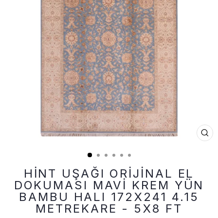
KA
(ES
HINT UŞAĞI ORIJINAL EL
DOKUMASI MAVI KREM YÜN
BAMBU HALI 172X241 4.15
METREKARE - 5X8 FT