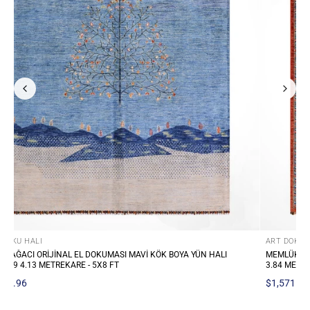
OKU HALI
ART DOKU HA
K ORIJINAL EL DOKUMASI MULTI KÖK BOYA YÜN HALI 172X223
SULTANI BIN
METREKARE - 5X8 FT
KÖK BOYA YÜ
71.29
$1,319.90