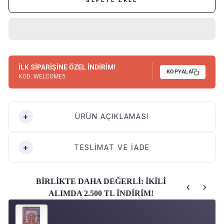
SEPETE EKLE
İLK SİPARİŞİNE ÖZEL İNDİRİM!
KOPYALA
KOD:
WELCOME5
ÜRÜN AÇIKLAMASI
TESLİMAT VE İADE
BİRLİKTE DAHA DEĞERLİ: İKİLİ
ALIMDA 2.500 TL İNDİRİM!
Use the Previous and Next buttons to navigate through product recom