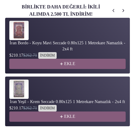
BİRLİKTE DAHA DEĞERLİ: İKİLİ
ALIMDA 2.500 TL İNDİRİM!
Use the Previous and Next buttons to navigate through product recom
İran Bordo - Koyu Mavi Seccade 0.80x125 1 Metrekare Namazlık -
2x4 ft
$210.17
$262.71
İNDİRİM
EKLE
İran Yeşil - Krem Seccade 0.80x125 1 Metrekare Namazlık - 2x4 ft
$210.17
$262.71
İNDİRİM
EKLE