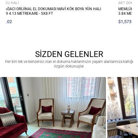
OKU HALI
ART DOKU HA
K ORIJINAL EL DOKUMASI MULTI KÖK BOYA YÜN HALI 172X223
SULTANI BIN
METREKARE - 5X8 FT
KÖK BOYA YÜ
73.77
$1,321.98
SİZDEN GELENLER
Her biri tek ve benzersiz olan el dokuma halılarımızın yaşam alanlarınıza kattığı
özgün dokunuşlar.