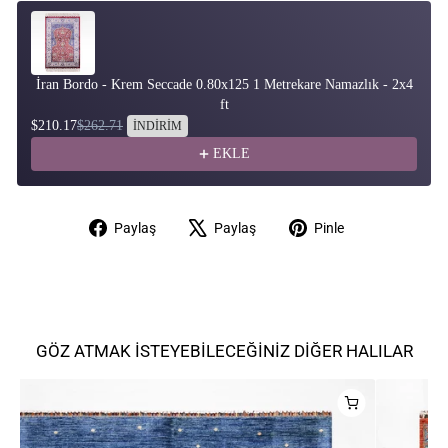
İran Bordo - Krem Seccade 0.80x125 1 Metrekare Namazlık - 2x4
ft
$210.17
$262.71
İNDİRİM
EKLE
Facebook'ta
X'te
Pinterest'te
Paylaş
Paylaş
Pinle
paylaş
paylaş
pinle
GÖZ ATMAK İSTEYEBILECEĞINIZ DIĞER HALILAR