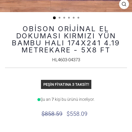
KA
(ES
OBISON ORIJINAL EL
DOKUMASI KIRMIZI YÜN
BAMBU HALI 174X241 4.19
METREKARE - 5X8 FT
HL4603-04373
PEŞİN FİYATINA 3 TAKSİT!
Şu an
9
kişi bu ürünü inceliyor.
$858.59
$558.09