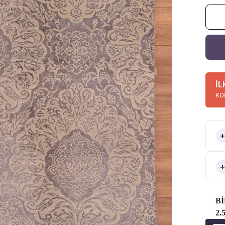
İL
KO
Bİ
2.
Use th