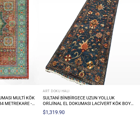
ART DOKU HALI
A
OLLUK
SULTANI BINBIRGECE UZUN YOLLUK
N
VERT KÖK BOYA
ORIJINAL EL DOKUMASI LACIVERT KÖK BOYA
K
REKARE - 3X16
YÜN HALI 0.77X490 3.77 METREKARE - 3X16
M
$1,344.87
$
FT