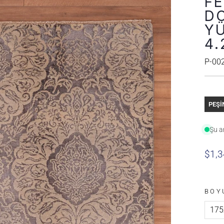
FE
D
YÜ
4.
P-00
PEŞİ
Şu 
$1,3
BOY