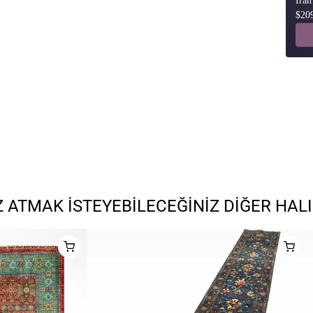
İran
$20
 ATMAK İSTEYEBILECEĞINIZ DIĞER HAL