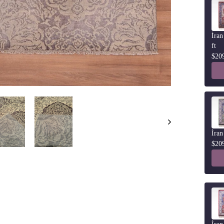
İran
ft
$20
İran
$20