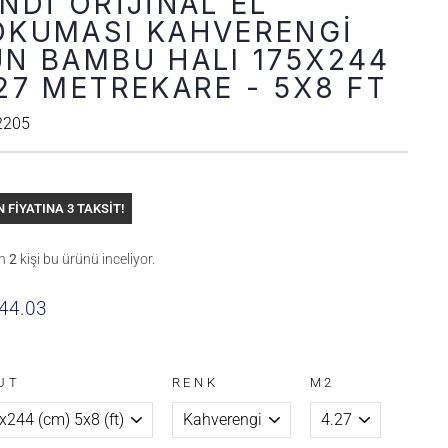
NDI ORIJINAL EL
OKUMASI KAHVERENGI
N BAMBU HALI 175X244
27 METREKARE - 5X8 FT
2205
N FİYATINA 3 TAKSİT!
an
5
kişi bu ürünü inceliyor.
44.03
UT
RENK
M2