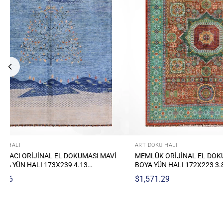
HALI
ART DOKU HALI
ORIJINAL EL DOKUMASI MULTI KÖK
SULTANI BINBIRGECE UZUN Y
 HALI 172X223 3.84 METREKARE -
ORIJINAL EL DOKUMASI LACI
YÜN HALI 0.75X493 3.70 MET
29
$1,319.90
FT