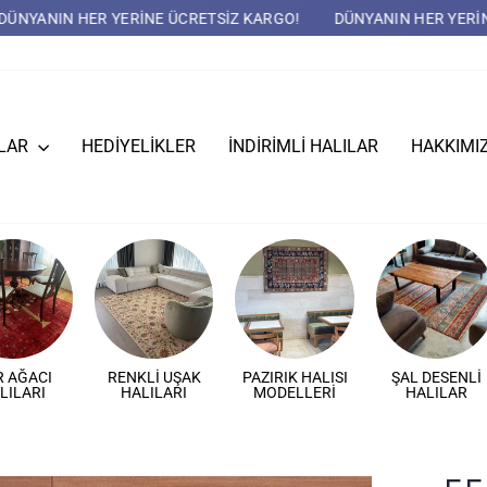
GO!
DÜNYANIN HER YERİNE ÜCRETSİZ KARGO!
DÜNYANIN H
ILAR
HEDIYELIKLER
İNDİRİMLİ HALILAR
HAKKIMI
 AĞACI
RENKLI UŞAK
PAZIRIK HALISI
ŞAL DESENLI
LILARI
HALILARI
MODELLERI
HALILAR