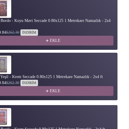
 Bordo - Koyu Mavi Seccade 0.80x125 1 Metrekare Namazlık - 2x4
İr
ft
9.84
$262.30
$2
İNDİRİM
EKLE
 Yeşil - Krem Seccade 0.80x125 1 Metrekare Namazlık - 2x4 ft
İr
9.84
$262.30
$2
İNDİRİM
EKLE