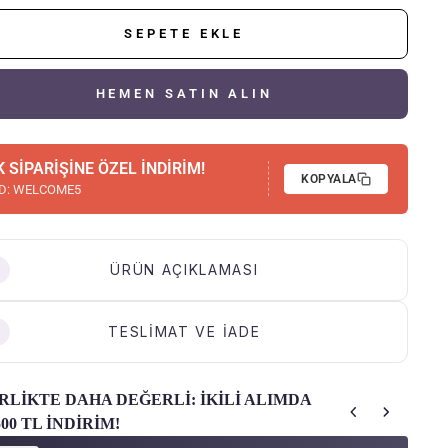
SEPETE EKLE
HEMEN SATIN ALIN
K SİPARİŞİNE ÖZEL İNDİRİM!
KOPYALA
D:
WELCOME5
ÜRÜN AÇIKLAMASI
TESLİMAT VE İADE
RLİKTE DAHA DEĞERLİ: İKİLİ ALIMDA
500 TL İNDİRİM!
e Previous and Next buttons to navigate through product recommendatio