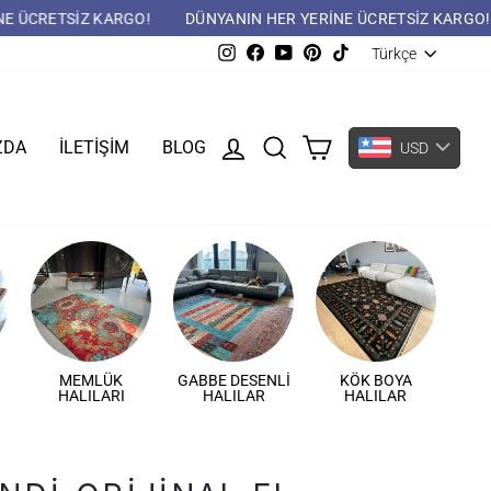
ER YERİNE ÜCRETSİZ KARGO!
DÜNYANIN HER YERİNE ÜCRETSİZ
DIL
Instagram
Facebook
YouTube
Pinterest
TikTok
Türkçe
GIRIŞ YAP
ARAMA
ZDA
İLETIŞIM
BLOG
USD
MEMLÜK
GABBE DESENLI
KÖK BOYA
HALILARI
HALILAR
HALILAR